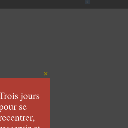
0
LOGIN
Close
this
Trois jours
module
pour se
recentrer,
ressentir et